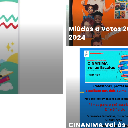
Miúdos a votos 
2024
CINANIMA vai às 