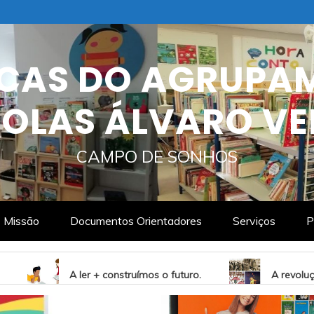
ECAS DO AGRUPA
OLAS ÁLVARO VE
CAMPO DE SONHOS
Missão
Documentos Orientadores
Serviços
P
 + construímos o futuro.
A revolução de abril de 1974