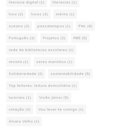
literacia digital
(1)
literacias
(1)
livro
(2)
livros
(3)
mérito
(1)
oceano
(2)
passatempos
(1)
PNL
(6)
Português
(2)
Projetos
(2)
RBE
(5)
rede de bibliotecas escolares
(1)
revista
(1)
seres marinhos
(1)
Solidariedade
(2)
sustentabilidade
(5)
Top leitores; leitura domiciliária
(1)
turoriais
(1)
Visão Júnior
(5)
votação
(3)
Vou levar-te comigo
(1)
Álvaro Velho
(1)