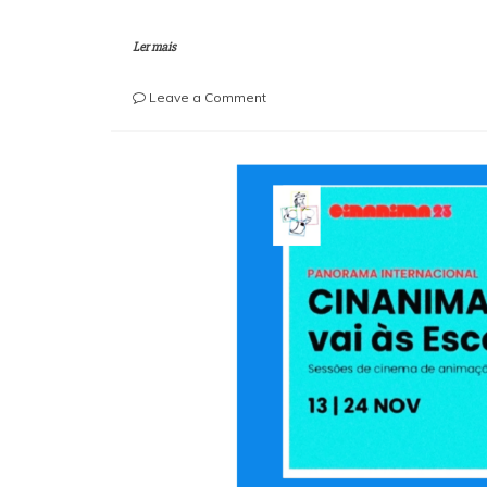
Ler mais
on
Leave a Comment
TOP
Leitores