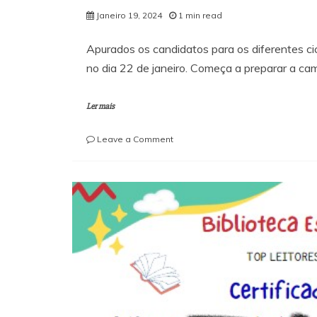
Janeiro 19, 2024
1 min read
Apurados os candidatos para os diferentes ci
no dia 22 de janeiro. Começa a preparar a ca
Ler mais
on
Leave a Comment
Miúdos
a
votos
2023-
2024