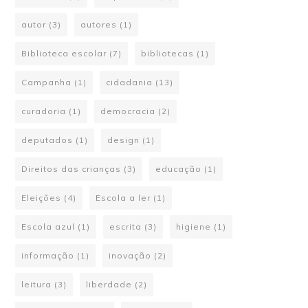
ambiente
(3)
arquitectura
(1)
autor
(3)
autores
(1)
Biblioteca escolar
(7)
bibliotecas
(1)
Campanha
(1)
cidadania
(13)
curadoria
(1)
democracia
(2)
deputados
(1)
design
(1)
Direitos das crianças
(3)
educação
(1)
Eleições
(4)
Escola a ler
(1)
Escola azul
(1)
escrita
(3)
higiene
(1)
informação
(1)
inovação
(2)
leitura
(3)
liberdade
(2)