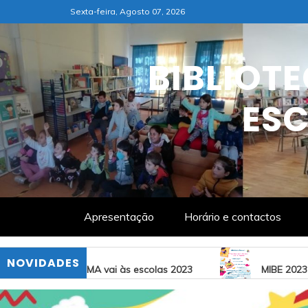
Skip
Sexta-feira, Agosto 07, 2026
to
content
BIBLIOT
ESC
Apresentação
Horário e contactos
NOVIDADES
A vai às escolas 2023
MIBE 2023
A ler