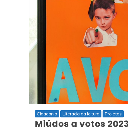
Cidadania
Literacia da leitura
Projetos
Miúdos a votos 202