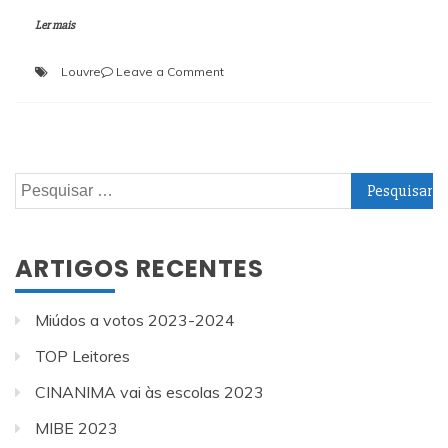
Ler mais
on
Louvre
Leave a Comment
Museu
do
Louvre
Pesquisar
por:
ARTIGOS RECENTES
Miúdos a votos 2023-2024
TOP Leitores
CINANIMA vai às escolas 2023
MIBE 2023