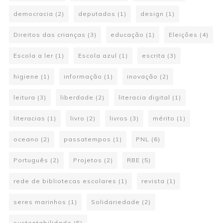
democracia
(2)
deputados
(1)
design
(1)
Direitos das crianças
(3)
educação
(1)
Eleições
(4)
Escola a ler
(1)
Escola azul
(1)
escrita
(3)
higiene
(1)
informação
(1)
inovação
(2)
leitura
(3)
liberdade
(2)
literacia digital
(1)
literacias
(1)
livro
(2)
livros
(3)
mérito
(1)
oceano
(2)
passatempos
(1)
PNL
(6)
Português
(2)
Projetos
(2)
RBE
(5)
rede de bibliotecas escolares
(1)
revista
(1)
seres marinhos
(1)
Solidariedade
(2)
sustentabilidade
(5)