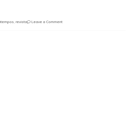
on
atempos
,
revista
Leave a Comment
A
Casa
do
João