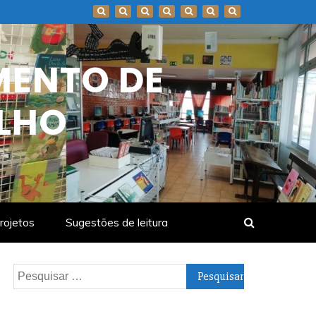
MENTO DE
LHO
rojetos
Sugestões de leitura
Pesquisar
por: