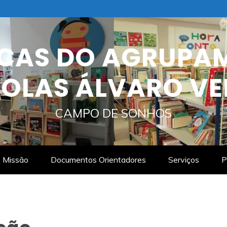
ECAS DO AGRUPA
OLAS ÁLVARO VE
CAMPO DE SONHOS
Missão
Documentos Orientadores
Serviços
P