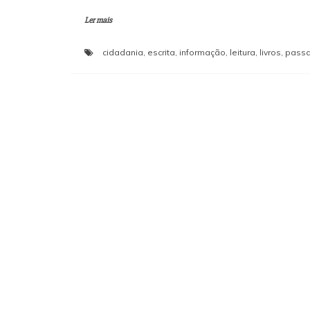
Ler mais
cidadania
,
escrita
,
informação
,
leitura
,
livros
,
pass