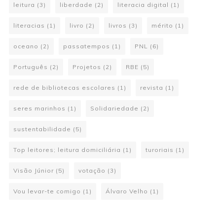
leitura
(3)
liberdade
(2)
literacia digital
(1)
literacias
(1)
livro
(2)
livros
(3)
mérito
(1)
oceano
(2)
passatempos
(1)
PNL
(6)
Português
(2)
Projetos
(2)
RBE
(5)
rede de bibliotecas escolares
(1)
revista
(1)
seres marinhos
(1)
Solidariedade
(2)
sustentabilidade
(5)
Top leitores; leitura domiciliária
(1)
turoriais
(1)
Visão Júnior
(5)
votação
(3)
Vou levar-te comigo
(1)
Álvaro Velho
(1)