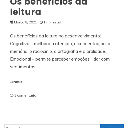
Os benefícios da
leitura
Março 8, 2021
1 min read
Os benefícios da leitura no desenvolvimento:
Cognitivo – melhora a atenção, a concentração, a
memória, o raciocínio, a ortografia e a oralidade.
Emocional – permite perceber emoções, lidar com
sentimentos,
Ler mais
em
1 comentário
Os
benefícios
da
leitura
Pesquisar