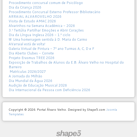
Procedimento concursal comum de Psicólogo
Dia da Criança 2026
Procedimento Concursal Externo Professor Bibliotecário
ARRAIAL ALVAROVELHO 2026
Visita de Estudo AMAC 2026
Alvarinhos na Semana Académica - 2026
3.ª Tertúlia Partilhar Emoções e Abrir Corações
Dia da Língua Inglesa 2026 - 1.º ciclo
🌸 Uma homenagem sentida à D. Maria do Carmo
AVarraial está de volta!
Galeria Virtual de Pintura - 7º ano Turmas A, C, D e F
Dia Aberto Clubes - Convite
Projeto Erasmus TREE 2026
Exposição de Trabalhos de Alunos da E.B. Álvaro Velho no Hospital do
Barreiro
Matrículas 2026/2027
A Jornada do Milhão
Dia Mundial da Água 2026
Audição de Educação Musical 2026
Dia Internacional da Pessoa com Deficiência 2026
Copyright © 2026. Portal Álvaro Velho. Designed by Shape5.com
Joomla
Templates