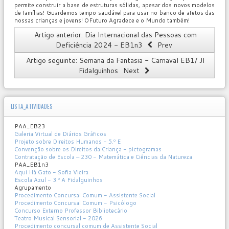
permite construir a base de estruturas sólidas, apesar dos novos modelos
de famílias! Guardemos tempo saudável para usar no banco de afetos das
nossas crianças e jovens! OFuturo Agradece e o Mundo também!
Artigo anterior: Dia Internacional das Pessoas com
Deficiência 2024 - EB1n3
Prev
Artigo seguinte: Semana da Fantasia - Carnaval EB1/ JI
Fidalguinhos
Next
LISTA_ATIVIDADES
PAA_EB23
Galeria Virtual de Diários Gráficos
Projeto sobre Direitos Humanos - 5.º E
Convenção sobre os Direitos da Criança - pictogramas
Contratação de Escola – 230 - Matemática e Ciências da Natureza
PAA_EB1n3
Aqui Há Gato - Sofia Vieira
Escola Azul - 3.º A Fidalguinhos
Agrupamento
Procedimento Concursal Comum - Assistente Social
Procedimento Concursal Comum - Psicólogo
Concurso Externo Professor Bibliotecário
Teatro Musical Sensorial - 2026
Procedimento concursal comum de Assistente Social