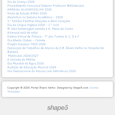
Dia da Criança 2026
Procedimento Concursal Externo Professor Bibliotecário
ARRAIAL ALVAROVELHO 2026
Visita de Estudo AMAC 2026
Alvarinhos na Semana Académica - 2026
3.ª Tertúlia Partilhar Emoções e Abrir Corações
Dia da Língua Inglesa 2026 - 1.º ciclo
🌸 Uma homenagem sentida à D. Maria do Carmo
AVarraial está de volta!
Galeria Virtual de Pintura - 7º ano Turmas A, C, D e F
Dia Aberto Clubes - Convite
Projeto Erasmus TREE 2026
Exposição de Trabalhos de Alunos da E.B. Álvaro Velho no Hospital do
Barreiro
Matrículas 2026/2027
A Jornada do Milhão
Dia Mundial da Água 2026
Audição de Educação Musical 2026
Dia Internacional da Pessoa com Deficiência 2026
Copyright © 2026. Portal Álvaro Velho. Designed by Shape5.com
Joomla
Templates