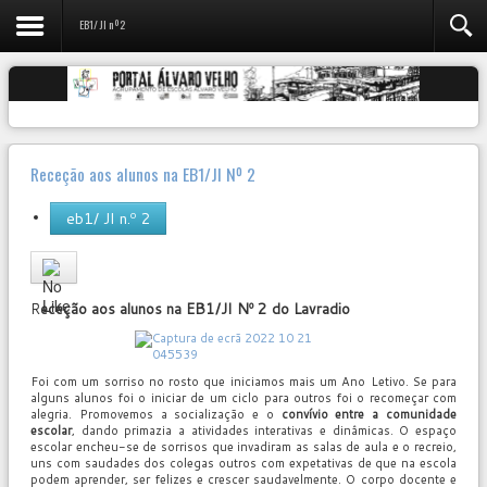
EB1/ JI nº2
Receção aos alunos na EB1/JI Nº 2
eb1/ JI n.º 2
User
Rating:
0
/
5
R
eceção aos alunos na EB1/JI Nº 2 do Lavradio
Foi com um sorriso no rosto que iniciamos mais um Ano Letivo. Se para
alguns alunos foi o iniciar de um ciclo para outros foi o recomeçar com
alegria. Promovemos a socialização e o
convívio entre a comunidade
escolar
, dando primazia a atividades interativas e dinâmicas. O espaço
escolar encheu-se de sorrisos que invadiram as salas de aula e o recreio,
uns com saudades dos colegas outros com expetativas de que na escola
podem aprender, ser felizes e crescer saudavelmente. O corpo docente e