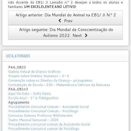
não docente da EB1/ JI Lavradio n.º 2 desejam a todos os alunos e
familiares
UM EXCELELENTE ANO LETIVO!
Artigo anterior: Dia Mundial do Animal na EB1/ JI N.º 2
Prev
Artigo seguinte: Dia Mundial da Conscientização do
Autismo 2022
Next
LISTA_ATIVIDADES
PAA_EB23
Galeria Virtual de Diários Gráficos
Projeto sobre Direitos Humanos - 5.º E
Convenção sobre os Direitos da Criança - pictogramas
Contratação de Escola – 230 - Matemática e Ciências da Natureza
PAA_EB1n3
Aqui Há Gato - Sofia Vieira
Escola Azul - 3.º A Fidalguinhos
Agrupamento
Procedimento Concursal Comum - Assistente Social
Procedimento Concursal Comum - Psicólogo
Concurso Externo Professor Bibliotecário
Teatro Musical Sensorial - 2026
Procedimento concursal comum de Assistente Social
Procedimento concursal comum de Psicólogo