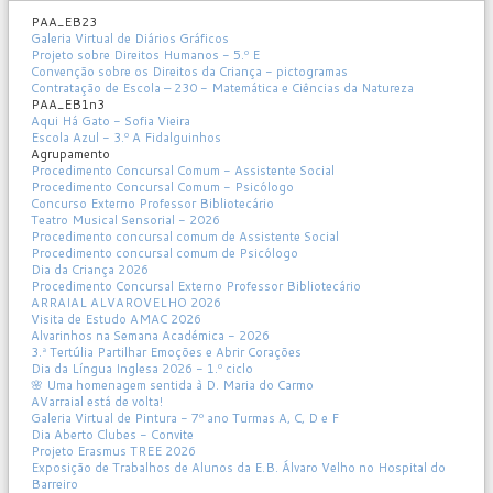
PAA_EB23
Galeria Virtual de Diários Gráficos
Projeto sobre Direitos Humanos - 5.º E
Convenção sobre os Direitos da Criança - pictogramas
Contratação de Escola – 230 - Matemática e Ciências da Natureza
PAA_EB1n3
Aqui Há Gato - Sofia Vieira
Escola Azul - 3.º A Fidalguinhos
Agrupamento
Procedimento Concursal Comum - Assistente Social
Procedimento Concursal Comum - Psicólogo
Concurso Externo Professor Bibliotecário
Teatro Musical Sensorial - 2026
Procedimento concursal comum de Assistente Social
Procedimento concursal comum de Psicólogo
Dia da Criança 2026
Procedimento Concursal Externo Professor Bibliotecário
ARRAIAL ALVAROVELHO 2026
Visita de Estudo AMAC 2026
Alvarinhos na Semana Académica - 2026
3.ª Tertúlia Partilhar Emoções e Abrir Corações
Dia da Língua Inglesa 2026 - 1.º ciclo
🌸 Uma homenagem sentida à D. Maria do Carmo
AVarraial está de volta!
Galeria Virtual de Pintura - 7º ano Turmas A, C, D e F
Dia Aberto Clubes - Convite
Projeto Erasmus TREE 2026
Exposição de Trabalhos de Alunos da E.B. Álvaro Velho no Hospital do
Barreiro