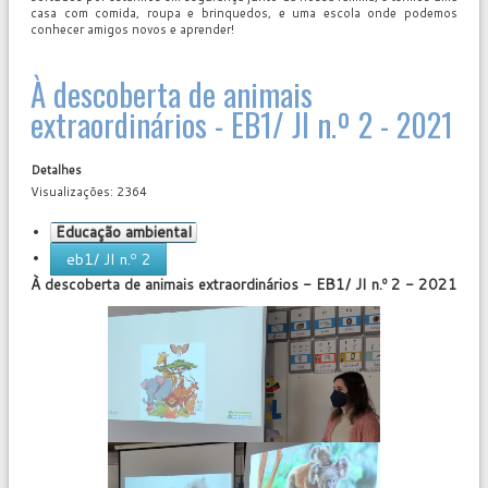
casa com comida, roupa e brinquedos, e uma escola onde podemos
conhecer amigos novos e aprender!
À descoberta de animais
extraordinários - EB1/ JI n.º 2 - 2021
Detalhes
Visualizações: 2364
Educação ambiental
eb1/ JI n.º 2
À descoberta de animais extraordinários - EB1/ JI n.º 2 - 2021
User
Rating:
0
/
5