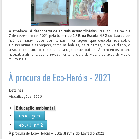
A atividade "
À descoberta de animais extraordinários
" realizou-se no dia
7 de dezembro de 2021 pela
turma do 1.º B na Escola N.º 2 do Lavradio
e
ficámos maravilhados com tantas informações que descobrimos sobre
alguns animais selvagens, como as baleias, os tubarões, o peixe diabo, o
urso, o canguru, o koala, a tartaruga, entre outros. Aprendemos o seu
habitat, a alimentação, o revestimento, o ciclo de vida, a duração de vida e
muito mais!
À procura de Eco-Heróis - 2021
Detalhes
Visualizações: 2366
Educação ambiental
reciclagem
eb1/ JI n.º 2
User
À procura de Eco-Heróis - EB1/ JI n.º 2 do Lavradio 2021
Rating:
0
/
5