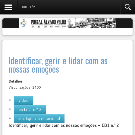
EB1/ JI nº2
User
Identificar, gerir e lidar com as
Rating:
0
/
5
nossas emoções
Detalhes
Visualizações: 2400
vídeo
eb1/ JI n.º 2
inteligência emocional
Identificar, gerir e lidar com as nossas emoções - EB1 n.º 2
User
Rating:
0
/
5