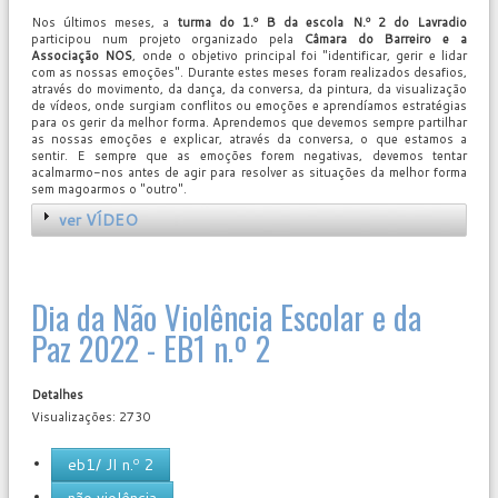
Nos últimos meses, a
turma do 1.º B da escola N.º 2 do Lavradio
participou num projeto organizado pela
Câmara do Barreiro e a
Associação NOS
, onde o objetivo principal foi "identificar, gerir e lidar
com as nossas emoções". Durante estes meses foram realizados desafios,
através do movimento, da dança, da conversa, da pintura, da visualização
de vídeos, onde surgiam conflitos ou emoções e aprendíamos estratégias
para os gerir da melhor forma. Aprendemos que devemos sempre partilhar
as nossas emoções e explicar, através da conversa, o que estamos a
sentir. E sempre que as emoções forem negativas, devemos tentar
acalmarmo-nos antes de agir para resolver as situações da melhor forma
sem magoarmos o "outro".
ver VÍDEO
Dia da Não Violência Escolar e da
Paz 2022 - EB1 n.º 2
Detalhes
Visualizações: 2730
eb1/ JI n.º 2