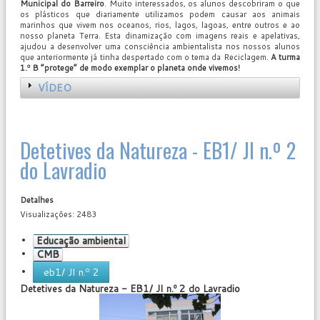
Municipal do Barreiro
. Muito interessados, os alunos descobriram o que
os plásticos que diariamente utilizamos podem causar aos animais
marinhos que vivem nos oceanos, rios, lagos, lagoas, entre outros e ao
nosso planeta Terra. Esta dinamização com imagens reais e apelativas,
ajudou a desenvolver uma consciência ambientalista nos nossos alunos
que anteriormente já tinha despertado com o tema da Reciclagem.
A turma
1.º B “protege” de modo exemplar o planeta onde vivemos!
VÍDEO
Detetives da Natureza - EB1/ JI n.º 2
do Lavradio
Detalhes
Visualizações: 2483
Educação ambiental
CMB
eb1/ JI n.º 2
Detetives da Natureza
- EB1/ JI n.º 2 do Lavradio
User
Rating:
0
/
5