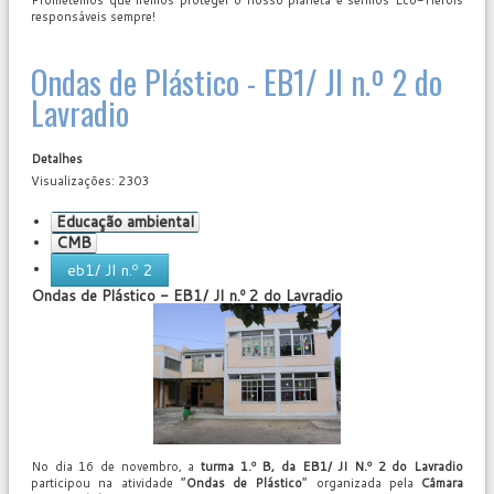
Prometemos que iremos proteger o nosso planeta e sermos Eco-Heróis
responsáveis sempre!
Ondas de Plástico - EB1/ JI n.º 2 do
Lavradio
Detalhes
Visualizações: 2303
Educação ambiental
CMB
eb1/ JI n.º 2
Ondas de Plástico - EB1/ JI n.º 2 do Lavradio
User
Rating:
0
/
5
No dia 16 de novembro, a
turma 1.º B, da EB1/ JI N.º 2 do Lavradio
participou na atividade “
Ondas de Plástico
” organizada pela
Câmara