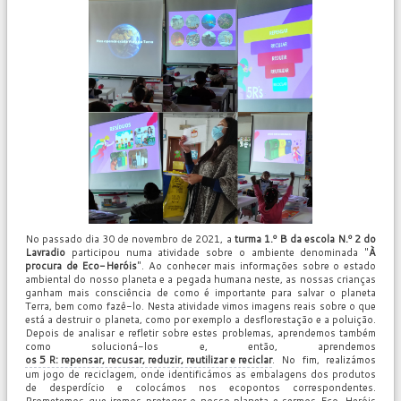
No passado dia 30 de novembro de 2021, a
turma 1.º B da escola N.º 2 do
Lavradio
participou numa atividade sobre o ambiente denominada "
À
procura de Eco-Heróis
". Ao conhecer mais informações sobre o estado
ambiental do nosso planeta e a pegada humana neste, as nossas crianças
ganham mais consciência de como é importante para salvar o planeta
Terra, bem como fazê-lo. Nesta atividade vimos imagens reais sobre o que
está a destruir o planeta, como por exemplo a desflorestação e a poluição.
Depois de analisar e refletir sobre estes problemas, aprendemos também
como solucioná-los e, então, aprendemos
os 5 R: repensar, recusar, reduzir, reutilizar e reciclar
. No fim, realizámos
um jogo de reciclagem, onde identificámos as embalagens dos produtos
de desperdício e colocámos nos ecopontos correspondentes.