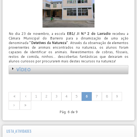
No dia 23 de novembro, a escola
EB1/ JI N.º 2 do Lavradio
recebeu a
Câmara Municipal do Barreiro para a dinamização de uma ação
denominada “
Detetives da Natureza
”. Através da observação de elementos
provenientes de animais encontrados na natureza, os alunos foram
capazes de identificar os animais. Revestimentos de cobras, fósseis,
restos de comida, ninhos… descobertas fantásticas que deixaram os
alunos curiosos por procurarem mais destes recursos na natureza!
VÍDEO
1
2
3
4
5
6
7
8
9
Pág. 6 de 9
LISTA_ATIVIDADES