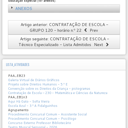
Educação Especial
(ver
anexos
).
ANEXOS
Artigo anterior: CONTRATAÇÃO DE ESCOLA -
GRUPO 120 - horário n.º 22
Prev
Artigo seguinte: CONTRATAÇÃO DE ESCOLA -
Técnico Especializado - Lista Admitidos
Next
LISTA_ATIVIDADES
PAA_EB23
Galeria Virtual de Diários Gráficos
Projeto sobre Direitos Humanos - 5.º E
Convenção sobre os Direitos da Criança - pictogramas
Contratação de Escola – 230 - Matemática e Ciências da Natureza
PAA_EB1n3
Aqui Há Gato - Sofia Vieira
Escola Azul - 3.º A Fidalguinhos
Agrupamento
Procedimento Concursal Comum - Assistente Social
Procedimento Concursal Comum - Psicólogo
Concurso Externo Professor Bibliotecário
Teatro Musical Sensorial - 2026