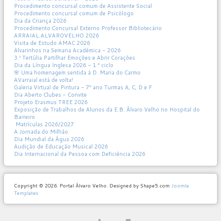
Procedimento concursal comum de Assistente Social
Procedimento concursal comum de Psicólogo
Dia da Criança 2026
Procedimento Concursal Externo Professor Bibliotecário
ARRAIAL ALVAROVELHO 2026
Visita de Estudo AMAC 2026
Alvarinhos na Semana Académica - 2026
3.ª Tertúlia Partilhar Emoções e Abrir Corações
Dia da Língua Inglesa 2026 - 1.º ciclo
🌸 Uma homenagem sentida à D. Maria do Carmo
AVarraial está de volta!
Galeria Virtual de Pintura - 7º ano Turmas A, C, D e F
Dia Aberto Clubes - Convite
Projeto Erasmus TREE 2026
Exposição de Trabalhos de Alunos da E.B. Álvaro Velho no Hospital do
Barreiro
Matrículas 2026/2027
A Jornada do Milhão
Dia Mundial da Água 2026
Audição de Educação Musical 2026
Dia Internacional da Pessoa com Deficiência 2026
Copyright © 2026. Portal Álvaro Velho. Designed by Shape5.com
Joomla
Templates