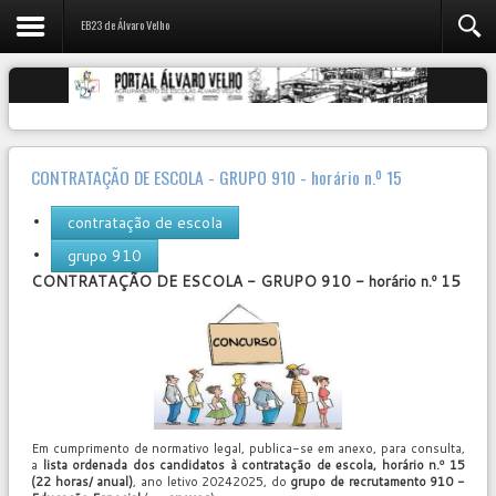
EB23 de Álvaro Velho
CONTRATAÇÃO DE ESCOLA - GRUPO 910 - horário n.º 15
contratação de escola
grupo 910
CONTRATAÇÃO DE ESCOLA - GRUPO 910 -
horário n.º 15
User
Rating:
0
/
5
Em cumprimento de normativo legal, publica-se em anexo, para consulta,
a
lista ordenada dos candidatos à contratação de escola, horário n.º 15
(22 horas/ anual)
, ano letivo 20242025, do
grupo de recrutamento 910 -