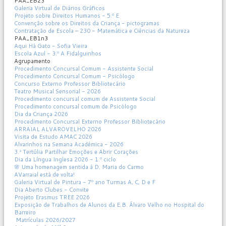
PAA_EB23
Galeria Virtual de Diários Gráficos
Projeto sobre Direitos Humanos - 5.º E
Convenção sobre os Direitos da Criança - pictogramas
Contratação de Escola – 230 - Matemática e Ciências da Natureza
PAA_EB1n3
Aqui Há Gato - Sofia Vieira
Escola Azul - 3.º A Fidalguinhos
Agrupamento
Procedimento Concursal Comum - Assistente Social
Procedimento Concursal Comum - Psicólogo
Concurso Externo Professor Bibliotecário
Teatro Musical Sensorial - 2026
Procedimento concursal comum de Assistente Social
Procedimento concursal comum de Psicólogo
Dia da Criança 2026
Procedimento Concursal Externo Professor Bibliotecário
ARRAIAL ALVAROVELHO 2026
Visita de Estudo AMAC 2026
Alvarinhos na Semana Académica - 2026
3.ª Tertúlia Partilhar Emoções e Abrir Corações
Dia da Língua Inglesa 2026 - 1.º ciclo
🌸 Uma homenagem sentida à D. Maria do Carmo
AVarraial está de volta!
Galeria Virtual de Pintura - 7º ano Turmas A, C, D e F
Dia Aberto Clubes - Convite
Projeto Erasmus TREE 2026
Exposição de Trabalhos de Alunos da E.B. Álvaro Velho no Hospital do
Barreiro
Matrículas 2026/2027