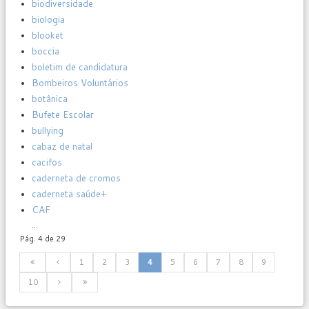
biodiversidade
biologia
blooket
boccia
boletim de candidatura
Bombeiros Voluntários
botânica
Bufete Escolar
bullying
cabaz de natal
cacifos
caderneta de cromos
caderneta saúde+
CAF
...
Pág. 4 de 29
1
2
3
4
5
6
7
8
9
10