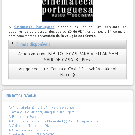
A
Cinemateca Portuguesa
disponibiliza 'online' um conjunto de
documentos de arquivo, alusivos ao
25 de Abril
, entre hoje e 14 de maio,
para comemorar o
aniversário da Revolução dos Cravos
.
Filmes disponíveis
Artigo anterior: BIBLIOTECAS PARA VISITAR SEM
SAIR DE CASA
Prev
Artigo seguinte: Contra o Covid19 - sabão e álcool
Next
BIBLIOTECA_ESCOLAR
"Afinal, ainda há heróis" - Hora do conto
“Ler! A qualquer hora, em qualquer lugar!”
A Biblioteca Escolar
A Biblioteca Escolar no Plano de E@D do Agrupamento
A Cidade de Todos os Dias
A Cinemateca e o 25 de abril
A noite de natal – 5.º D 2020