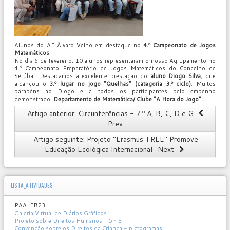
Alunos do AE Álvaro Velho em destaque no
4.º Campeonato de Jogos
Matemáticos
No dia 6 de fevereiro, 10 alunos representaram o nosso Agrupamento no
4.º Campeonato Preparatório de Jogos Matemáticos do Concelho de
Setúbal. Destacamos a excelente prestação do
aluno Diogo Silva
, que
alcançou o
3.º lugar no jogo “Quelhas” (categoria 3.º ciclo)
. Muitos
parabéns ao Diogo e a todos os participantes pelo empenho
demonstrado!
Departamento de Matemática/ Clube “A Hora do Jogo”.
Artigo anterior: Circunferências - 7.º A, B, C, D e G
Prev
Artigo seguinte: Projeto "Erasmus TREE" Promove
Educação Ecológica Internacional
Next
LISTA_ATIVIDADES
PAA_EB23
Galeria Virtual de Diários Gráficos
Projeto sobre Direitos Humanos - 5.º E
Convenção sobre os Direitos da Criança - pictogramas