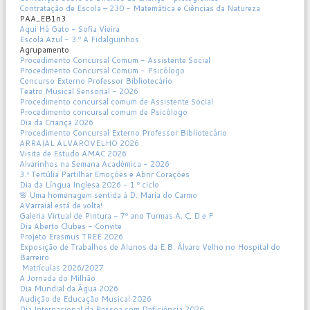
Contratação de Escola – 230 - Matemática e Ciências da Natureza
PAA_EB1n3
Aqui Há Gato - Sofia Vieira
Escola Azul - 3.º A Fidalguinhos
Agrupamento
Procedimento Concursal Comum - Assistente Social
Procedimento Concursal Comum - Psicólogo
Concurso Externo Professor Bibliotecário
Teatro Musical Sensorial - 2026
Procedimento concursal comum de Assistente Social
Procedimento concursal comum de Psicólogo
Dia da Criança 2026
Procedimento Concursal Externo Professor Bibliotecário
ARRAIAL ALVAROVELHO 2026
Visita de Estudo AMAC 2026
Alvarinhos na Semana Académica - 2026
3.ª Tertúlia Partilhar Emoções e Abrir Corações
Dia da Língua Inglesa 2026 - 1.º ciclo
🌸 Uma homenagem sentida à D. Maria do Carmo
AVarraial está de volta!
Galeria Virtual de Pintura - 7º ano Turmas A, C, D e F
Dia Aberto Clubes - Convite
Projeto Erasmus TREE 2026
Exposição de Trabalhos de Alunos da E.B. Álvaro Velho no Hospital do
Barreiro
Matrículas 2026/2027
A Jornada do Milhão
Dia Mundial da Água 2026
Audição de Educação Musical 2026
Dia Internacional da Pessoa com Deficiência 2026