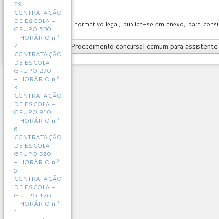
29
CONTRATAÇÃO
DE ESCOLA -
Em cumprimento de normativo legal, publica-se em anexo, para consu
GRUPO 500
240
(ver anexos).
- HORÁRIO n.º
7
Artigo anterior: Procedimento concursal comum para assistente
CONTRATAÇÃO
DE ESCOLA -
GRUPO 290
- HORÁRIO n.º
3
CONTRATAÇÃO
DE ESCOLA -
GRUPO 910
- HORÁRIO n.º
6
CONTRATAÇÃO
DE ESCOLA -
GRUPO 520
- HORÁRIO n.º
5
CONTRATAÇÃO
DE ESCOLA -
GRUPO 120
- HORÁRIO n.º
1