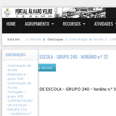
HOME
AGRUPAMENTO
RECURSOS
ATIVIDADES
Está em...
Entrada
Destaques
Contratação de Escola
CON
CONTRATAÇÕES
CONTRATAÇÃO DE ESCOLA - GRUPO 240 - HORÁRIO n.º 32
Contratação de
contratação de escola
Escola
User
Matemática -
Rating:
0
/
5
grupo 500
Contratação de
Escola
CONTRATAÇÃO DE ESCOLA - GRUPO 240 -
horário n.º 
Português -
grupo 300
CONTRATAÇÃO
DE ESCOLA -
GRUPO 110
- HORÁRIO n.º