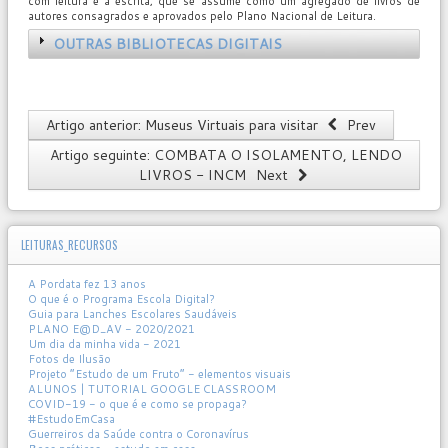
com leitura e a escrita, que se assume como um agregado de livros de
autores consagrados e aprovados pelo Plano Nacional de Leitura.
OUTRAS BIBLIOTECAS DIGITAIS
Artigo anterior: Museus Virtuais para visitar
Prev
Artigo seguinte: COMBATA O ISOLAMENTO, LENDO
LIVROS - INCM
Next
LEITURAS_RECURSOS
A Pordata fez 13 anos
O que é o Programa Escola Digital?
Guia para Lanches Escolares Saudáveis
PLANO E@D_AV - 2020/2021
Um dia da minha vida - 2021
Fotos de Ilusão
Projeto “Estudo de um Fruto” - elementos visuais
ALUNOS | TUTORIAL GOOGLE CLASSROOM
COVID-19 - o que é e como se propaga?
#EstudoEmCasa
Guerreiros da Saúde contra o Coronavírus