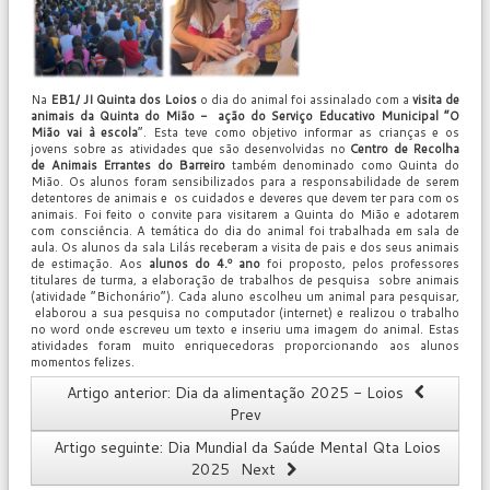
Na
EB1/ JI Quinta dos Loios
o dia do animal foi assinalado com a
visita de
animais da Quinta do Mião - ação do Serviço Educativo Municipal
“O
Mião vai à escola
”. Esta teve como objetivo informar as crianças e os
jovens sobre as atividades que são desenvolvidas no
Centro de Recolha
de Animais Errantes do Barreiro
também denominado como Quinta do
Mião. Os alunos foram sensibilizados para a responsabilidade de serem
detentores de animais e os cuidados e deveres que devem ter para com os
animais. Foi feito o convite para visitarem a Quinta do Mião e adotarem
com consciência. A temática do dia do animal foi trabalhada em sala de
aula. Os alunos da sala Lilás receberam a visita de pais e dos seus animais
de estimação. Aos
alunos do 4.º ano
foi proposto, pelos professores
titulares de turma, a elaboração de trabalhos de pesquisa sobre animais
(atividade “Bichonário”). Cada aluno escolheu um animal para pesquisar,
elaborou a sua pesquisa no computador (internet) e realizou o trabalho
no word onde escreveu um texto e inseriu uma imagem do animal. Estas
atividades foram muito enriquecedoras proporcionando aos alunos
momentos felizes.
Artigo anterior: Dia da alimentação 2025 - Loios
Prev
Artigo seguinte: Dia Mundial da Saúde Mental Qta Loios
2025
Next