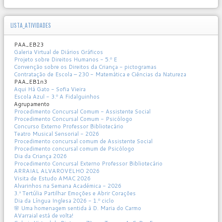
LISTA_ATIVIDADES
PAA_EB23
Galeria Virtual de Diários Gráficos
Projeto sobre Direitos Humanos - 5.º E
Convenção sobre os Direitos da Criança - pictogramas
Contratação de Escola – 230 - Matemática e Ciências da Natureza
PAA_EB1n3
Aqui Há Gato - Sofia Vieira
Escola Azul - 3.º A Fidalguinhos
Agrupamento
Procedimento Concursal Comum - Assistente Social
Procedimento Concursal Comum - Psicólogo
Concurso Externo Professor Bibliotecário
Teatro Musical Sensorial - 2026
Procedimento concursal comum de Assistente Social
Procedimento concursal comum de Psicólogo
Dia da Criança 2026
Procedimento Concursal Externo Professor Bibliotecário
ARRAIAL ALVAROVELHO 2026
Visita de Estudo AMAC 2026
Alvarinhos na Semana Académica - 2026
3.ª Tertúlia Partilhar Emoções e Abrir Corações
Dia da Língua Inglesa 2026 - 1.º ciclo
🌸 Uma homenagem sentida à D. Maria do Carmo
AVarraial está de volta!