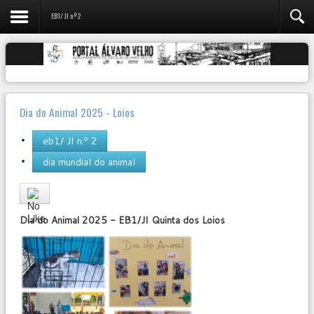
EB1/ JI nº2
Dia do Animal 2025 - Loios
eb1/ JI n.º 2
dia mundial do animal
User
Rating:
0
/
5
Dia do Animal 2025 - EB1/JI Quinta dos Loios