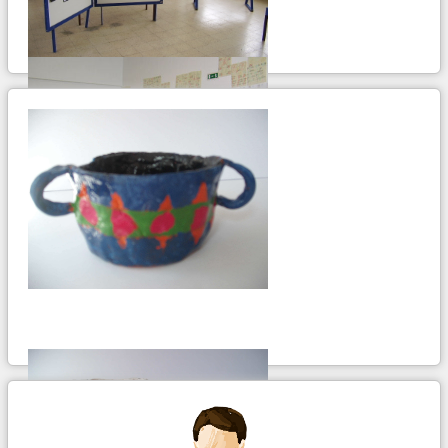
Exposição de trabalhos na entrada do bloco
3 da escola sede
continua...
ir para album...
Sala de aula da EB 1º c / JI dos Fidalguinhos
continua...
ir para album...
Lavatórios da EB 1º c / JI dos Fidalguinhos
continua...