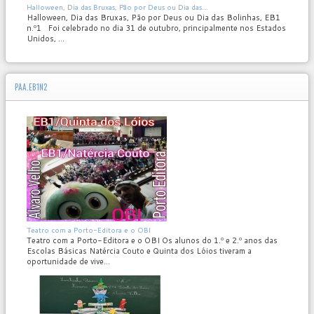
MOD_JTCS_VIEW_ARTICLE_LINK
MOD_JTCS_VIEW_FULL_IMAGE
Halloween, Dia das Bruxas, Pão por Deus ou Dia das...
Halloween, Dia das Bruxas, Pão por Deus ou Dia das Bolinhas, EB1
n.º1 Foi celebrado no dia 31 de outubro, principalmente nos Estados
Unidos, ...
PAA.EB1N2
MOD_JTCS_VIEW_ARTICLE_LINK
MOD_JTCS_VIEW_FULL_IMAGE
Teatro com a Porto-Editora e o OBI
Teatro com a Porto-Editora e o OBI Os alunos do 1.º e 2.º anos das
Escolas Básicas Natércia Couto e Quinta dos Lóios tiveram a
oportunidade de vive...