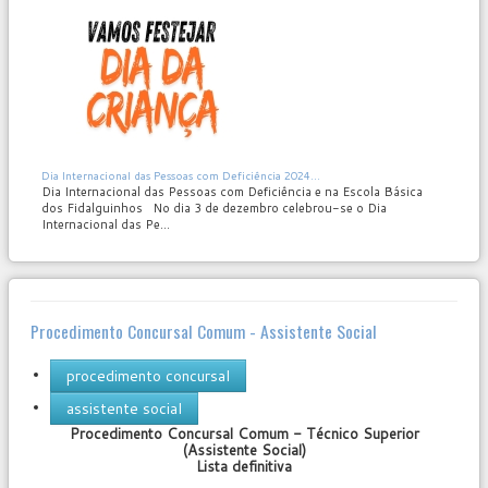
MOD_JTCS_VIEW_ARTICLE_LINK
MOD_JTCS_VIEW_FULL_IMAGE
Dia Internacional das Pessoas com Deficiência 2024...
Dia Internacional das Pessoas com Deficiência e na Escola Básica
dos Fidalguinhos No dia 3 de dezembro celebrou-se o Dia
Internacional das Pe...
Procedimento Concursal Comum - Assistente Social
procedimento concursal
assistente social
Procedimento Concursal Comum - Técnico Superior
User
(Assistente Social)
Rating:
0
/
5
Lista definitiva