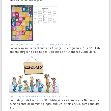
MOD_JTCS_VIEW_ARTICLE_LINK
MOD_JTCS_VIEW_FULL_IMAGE
Convenção sobre os Direitos da Criança - pictogram...
Convenção sobre os Direitos da Criança - pictogramas 5ºE e 5º F Este
projeto surgiu no âmbito dos Domínios de Autonomia Curricular (...
MOD_JTCS_VIEW_ARTICLE_LINK
MOD_JTCS_VIEW_FULL_IMAGE
Contratação de Escola – 230 - Matemática e Ciência...
Contratação de Escola – 230 - Matemática e Ciências da Natureza Em
cumprimento de normativo legal, publica-se em anexo, para consulta,
a ...