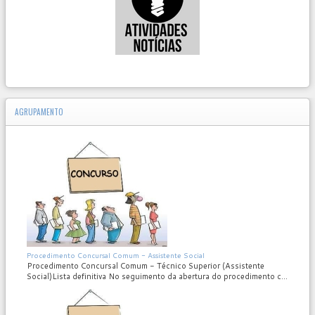
AGRUPAMENTO
MOD_JTCS_VIEW_ARTICLE_LINK
MOD_JTCS_VIEW_FULL_IMAGE
Procedimento Concursal Comum - Assistente Social
Procedimento Concursal Comum - Técnico Superior (Assistente
Social)Lista definitiva No seguimento da abertura do procedimento c...