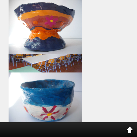
ir para album...
Edifícios da EB do 1º c/JI nº 1 do Lavradio
continua...
ir para album...
Refeitório EB do 1º c/ JI nº 2 do Lavradio
continua...