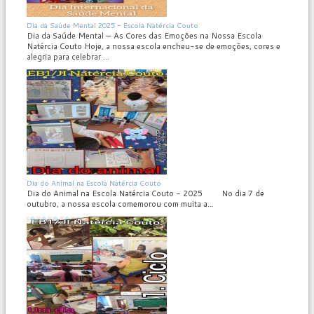
MOD_JTCS_VIEW_ARTICLE_LINK
MOD_JTCS_VIEW_FULL_IMAGE
Dia da Saúde Mental 2025 - Escola Natércia Couto
Dia da Saúde Mental — As Cores das Emoções na Nossa Escola
Natércia Couto Hoje, a nossa escola encheu-se de emoções, cores e
alegria para celebrar ...
MOD_JTCS_VIEW_ARTICLE_LINK
MOD_JTCS_VIEW_FULL_IMAGE
Dia do Animal na Escola Natércia Couto
Dia do Animal na Escola Natércia Couto - 2025 No dia 7 de
outubro, a nossa escola comemorou com muita a...