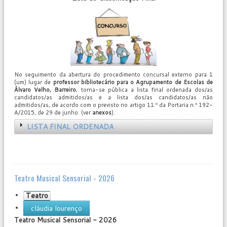
No seguimento da abertura do procedimento concursal externo para 1
(um) lugar de
professor bibliotecário para o Agrupamento de Escolas de
Álvaro Velho, Barreiro
, torna-se pública a lista final ordenada dos/as
candidatos/as admitidos/as e a lista dos/as candidatos/as não
admitidos/as, de acordo com o previsto no artigo 11.º da Portaria n.º 192-
A/2015, de 29 de junho. (ver
anexos
).
LISTA FINAL ORDENADA
Teatro Musical Sensorial - 2026
Teatro
cláudia lourenço
Teatro Musical Sensorial - 2026
User
Rating:
0
/
5