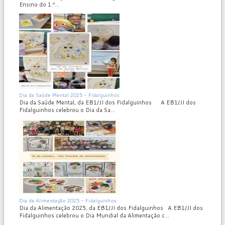
Ensino do 1.º...
MOD_JTCS_VIEW_ARTICLE_LINK
MOD_JTCS_VIEW_FULL_IMAGE
Dia da Saúde Mental 2025 - Fidalguinhos
Dia da Saúde Mental, da EB1/JI dos Fidalguinhos A EB1/JI dos
Fidalguinhos celebrou o Dia da Sa...
MOD_JTCS_VIEW_ARTICLE_LINK
MOD_JTCS_VIEW_FULL_IMAGE
Dia da Alimentação 2025 - Fidalguinhos
Dia da Alimentação 2025, da EB1/JI dos Fidalguinhos A EB1/JI dos
Fidalguinhos celebrou o Dia Mundial da Alimentação c...