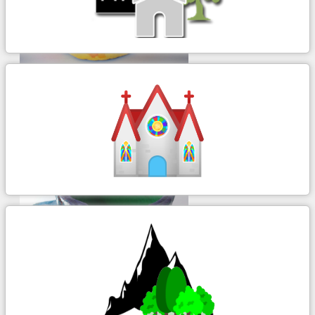
Painel azulejos bloco 1 exterior
continua...
ir para album...
Biblioteca escolar da escola sede
continua...
exterior bloco 3
continua...