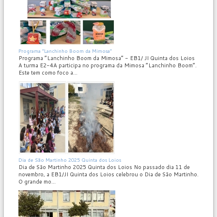
MOD_JTCS_VIEW_ARTICLE_LINK
MOD_JTCS_VIEW_FULL_IMAGE
Programa “Lanchinho Boom da Mimosa”
Programa “Lanchinho Boom da Mimosa” - EB1/ JI Quinta dos Loios
A turma E2-4A participa no programa da Mimosa “Lanchinho Boom”.
Este tem como foco a...
MOD_JTCS_VIEW_ARTICLE_LINK
MOD_JTCS_VIEW_FULL_IMAGE
Dia de São Martinho 2025 Quinta dos Loios
Dia de São Martinho 2025 Quinta dos Loios No passado dia 11 de
novembro, a EB1/JI Quinta dos Loios celebrou o Dia de São Martinho.
O grande mo...