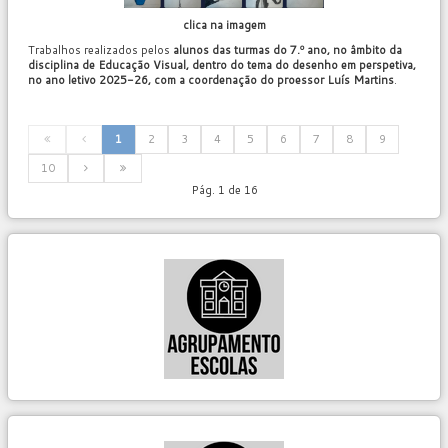
clica na imagem
Trabalhos realizados pelos
alunos das turmas do 7.º ano, no âmbito da
disciplina de Educação Visual, dentro do tema do desenho em perspetiva,
no ano letivo 2025-26, com a coordenação do proessor Luís Martins
.
1
2
3
4
5
6
7
8
9
10
Pág. 1 de 16