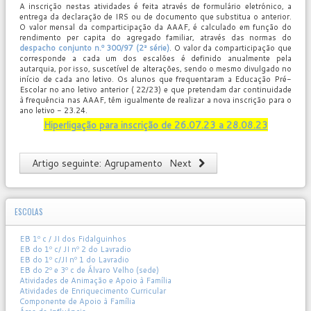
A inscrição nestas atividades é feita através de formulário eletrónico, a
entrega da declaração de IRS ou de documento que substitua o anterior.
O valor mensal da comparticipação da AAAF, é calculado em função do
rendimento per capita do agregado familiar, através das normas do
despacho conjunto n.º 300/97 (2ª série)
. O valor da comparticipação que
corresponde a cada um dos escalões é definido anualmente pela
autarquia, por isso, suscetível de alterações, sendo o mesmo divulgado no
início de cada ano letivo. Os alunos que frequentaram a Educação Pré-
Escolar no ano letivo anterior ( 22/23) e que pretendam dar continuidade
à frequência nas AAAF, têm igualmente de realizar a nova inscrição para o
ano letivo - 23.24.
Hiperligação para inscrição de 26.07.23 a 28.08.23
Artigo seguinte: Agrupamento
Next
ESCOLAS
EB 1º c / JI dos Fidalguinhos
EB do 1º c/ JI nº 2 do Lavradio
EB do 1º c/JI nº 1 do Lavradio
EB do 2º e 3º c de Álvaro Velho (sede)
Atividades de Animação e Apoio à Família
Atividades de Enriquecimento Curricular
Componente de Apoio à Família