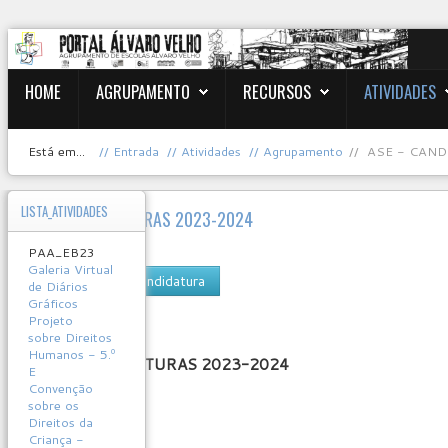
HOME
AGRUPAMENTO
RECURSOS
ATIVIDADES
Está em...
Entrada
Atividades
Agrupamento
ASE - CAND
LISTA_ATIVIDADES
ASE - CANDIDATURAS 2023-2024
PAA_EB23
SASE
Galeria Virtual
boletim de candidatura
de Diários
Gráficos
User
Projeto
Rating:
0
/
5
sobre Direitos
Humanos - 5.º
ASE - CANDIDATURAS 2023-2024
E
Convenção
sobre os
Direitos da
Criança -