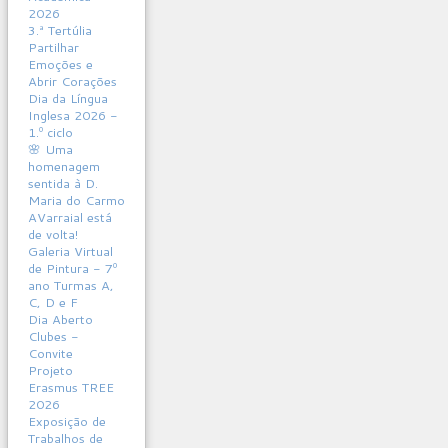
2026
3.ª Tertúlia
Partilhar
Emoções e
Abrir Corações
Dia da Língua
Inglesa 2026 -
1.º ciclo
🌸 Uma
homenagem
sentida à D.
Maria do Carmo
AVarraial está
de volta!
Galeria Virtual
de Pintura - 7º
ano Turmas A,
C, D e F
Dia Aberto
Clubes -
Convite
Projeto
Erasmus TREE
2026
Exposição de
Trabalhos de