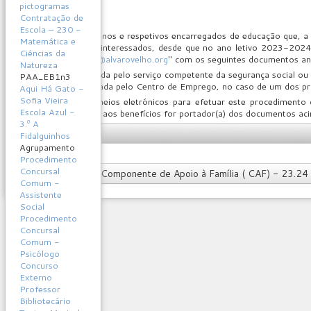
pictogramas
Contratação de
Escola – 230 -
Informam-se os alunos e respetivos encarregados de educação que, a 
Matemática e
3.º ciclo
. Os alunos interessados, desde que no ano letivo 2023-202
Ciências da
para o e-mail "
ase@alvarovelho.org
" com os seguintes documentos an
Natureza
Declaração emitida pelo serviço competente da segurança social ou 
PAA_EB1n3
Declaração passada pelo Centro de Emprego, no caso de um dos prog
Aqui Há Gato -
Sofia Vieira
Caso não possua meios eletrónicos para efetuar este procedimento 
Escola Azul -
quando o candidato aos benefícios for portador(a) dos documentos a
3.º A
ANEXO
Fidalguinhos
Agrupamento
Procedimento
Concursal
Artigo anterior: Componente de Apoio à Família ( CAF) - 23.24
Comum -
Assistente
Social
Procedimento
Concursal
Comum -
Psicólogo
Concurso
Externo
Professor
Bibliotecário