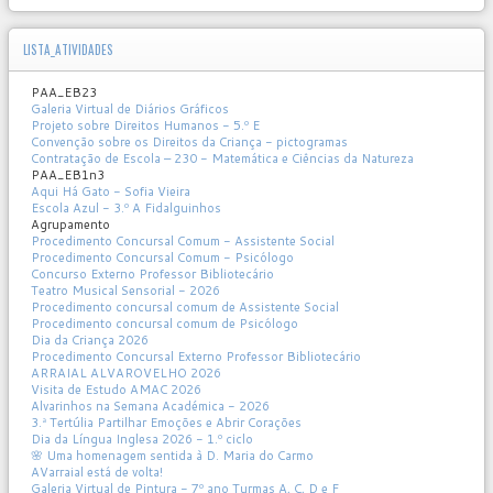
LISTA_ATIVIDADES
PAA_EB23
Galeria Virtual de Diários Gráficos
Projeto sobre Direitos Humanos - 5.º E
Convenção sobre os Direitos da Criança - pictogramas
Contratação de Escola – 230 - Matemática e Ciências da Natureza
PAA_EB1n3
Aqui Há Gato - Sofia Vieira
Escola Azul - 3.º A Fidalguinhos
Agrupamento
Procedimento Concursal Comum - Assistente Social
Procedimento Concursal Comum - Psicólogo
Concurso Externo Professor Bibliotecário
Teatro Musical Sensorial - 2026
Procedimento concursal comum de Assistente Social
Procedimento concursal comum de Psicólogo
Dia da Criança 2026
Procedimento Concursal Externo Professor Bibliotecário
ARRAIAL ALVAROVELHO 2026
Visita de Estudo AMAC 2026
Alvarinhos na Semana Académica - 2026
3.ª Tertúlia Partilhar Emoções e Abrir Corações
Dia da Língua Inglesa 2026 - 1.º ciclo
🌸 Uma homenagem sentida à D. Maria do Carmo
AVarraial está de volta!
Galeria Virtual de Pintura - 7º ano Turmas A, C, D e F