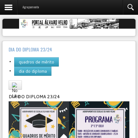
Agrupamento
DIA DO DIPLOMA 23/24
quadros de mérito
dia do diploma
User
Rating:
0
/
5
DIA DO DIPLOMA 23/24