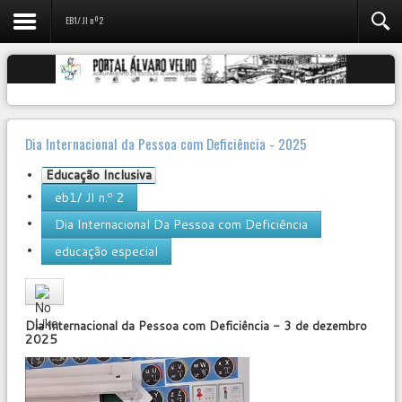
EB1/ JI nº2
Dia Internacional da Pessoa com Deficiência - 2025
Educação Inclusiva
eb1/ JI n.º 2
Dia Internacional Da Pessoa com Deficiência
educação especial
User
Rating:
0
/
5
Dia Internacional da Pessoa com Deficiência - 3 de dezembro
2025