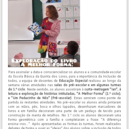
Para assinalar a data e consciencializar os alunos e a comunidade escolar
da Escola Básica da Quinta dos Loios, para a importância da Inclusão de
todos, a equipa de docentes de
Educação Especial
realizou ao longo da
semana várias atividades nas
salas do pré-escolar e em algumas turmas
do 1.º ciclo
. Neste sentido, os alunos assistiram à
curta-metragem “Ian”, à
leitura e exploração de histórias intituladas, “A Melhor Forma” (1.º ciclo);
e “Um Pedacinho de Nós” (Pré-escolar)
. Estas serviram como ponte de
partida às restantes atividades. No pré-escolar os alunos ainda pintaram
com as mãos, pés, boca e olhos tapados, desenharam marcadores de
livros e em família decoraram uma parte de um pedaço de tecido para
construção da manta de retalhos. No 1.º ciclo os alunos decoraram uma
forma geométrica com a família e completaram a frase: “A diferença
ensina-nos…”. Após apresentadas as formas às turmas, foram realizados
debates de forma a ouvir as “ideias” dos alunos sobre a inclusão de todos