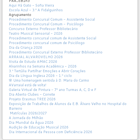
PAA_EB1n3
Aqui Há Gato - Sofia Vieira
Escola Azul - 3.º A Fidalguinhos
Agrupamento
Procedimento Concursal Comum - Assistente Social
Procedimento Concursal Comum - Psicólogo
Concurso Externo Professor Bibliotecário
Teatro Musical Sensorial - 2026
Procedimento concursal comum de Assistente Social
Procedimento concursal comum de Psicólogo
Dia da Criança 2026
Procedimento Concursal Externo Professor Bibliotecário
ARRAIAL ALVAROVELHO 2026
Visita de Estudo AMAC 2026
Alvarinhos na Semana Académica - 2026
3.ª Tertúlia Partilhar Emoções e Abrir Corações
Dia da Língua Inglesa 2026 - 1.º ciclo
🌸 Uma homenagem sentida à D. Maria do Carmo
AVarraial está de volta!
Galeria Virtual de Pintura - 7º ano Turmas A, C, D e F
Dia Aberto Clubes - Convite
Projeto Erasmus TREE 2026
Exposição de Trabalhos de Alunos da E.B. Álvaro Velho no Hospital do
Barreiro
Matrículas 2026/2027
A Jornada do Milhão
Dia Mundial da Água 2026
Audição de Educação Musical 2026
Dia Internacional da Pessoa com Deficiência 2026