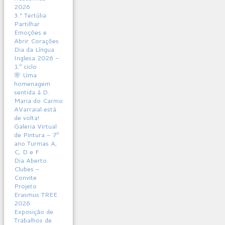
2026
3.ª Tertúlia
Partilhar
Emoções e
Abrir Corações
Dia da Língua
Inglesa 2026 -
1.º ciclo
🌸 Uma
homenagem
sentida à D.
Maria do Carmo
AVarraial está
de volta!
Galeria Virtual
de Pintura - 7º
ano Turmas A,
C, D e F
Dia Aberto
Clubes -
Convite
Projeto
Erasmus TREE
2026
Exposição de
Trabalhos de