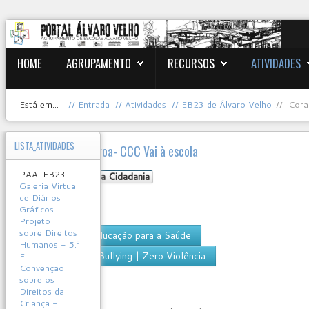
HOME
AGRUPAMENTO
RECURSOS
ATIVIDADES
Está em...
Entrada
Atividades
EB23 de Álvaro Velho
Cora
LISTA_ATIVIDADES
Corações com coroa- CCC Vai à escola
PAA_EB23
Educação para a Cidadania
Galeria Virtual
9.º ano
de Diários
Gráficos
bullying
Projeto
sobre Direitos
Projeto de Educação para a Saúde
Humanos - 5.º
Escola Zero Bullying | Zero Violência
E
Convenção
User
sobre os
Rating:
0
/
5
Direitos da
Criança -