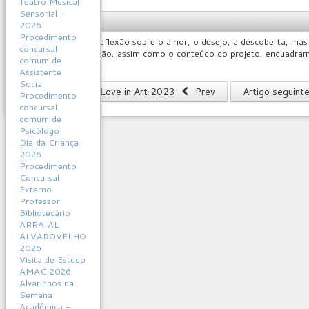
Teatro Musical
técnica da CCC.
Sensorial -
Projeto CCC
2026
Procedimento
A peça promove a reflexão sobre o amor, o desejo, a descoberta, mas 
concursal
modelo de intervenção, assim como o conteúdo do projeto, enquadra
comum de
Assistente
Social
Artigo anterior: Love in Art 2023
Prev
Artigo seguint
Procedimento
concursal
comum de
Psicólogo
Dia da Criança
2026
Procedimento
Concursal
Externo
Professor
Bibliotecário
ARRAIAL
ALVAROVELHO
2026
Visita de Estudo
AMAC 2026
Alvarinhos na
Semana
Académica -