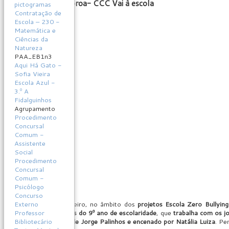
Corações com coroa- CCC Vai à escola
pictogramas
Contratação de
Escola – 230 -
Matemática e
Ciências da
Natureza
PAA_EB1n3
Aqui Há Gato -
Sofia Vieira
Escola Azul -
3.º A
Fidalguinhos
Agrupamento
Procedimento
Concursal
Comum -
Assistente
Social
Procedimento
Concursal
Comum -
Psicólogo
Concurso
Externo
No dia 17 de fevereiro, no âmbito dos
projetos Escola Zero Bullyin
Professor
dirigido a estudantes do 9º ano de escolaridade
, que
trabalha com os j
Bibliotecário
com
texto original de Jorge Palinhos e encenado por Natália Luiza
. Pe