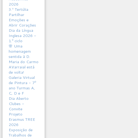
2026
3.ª Tertúlia
Partilhar
Emoções e
Abrir Corações
Dia da Língua
Inglesa 2026 -
1.º ciclo
🌸 Uma
homenagem
sentida à D.
Maria do Carmo
AVarraial está
de volta!
Galeria Virtual
de Pintura - 7º
ano Turmas A,
C, D e F
Dia Aberto
Clubes -
Convite
Projeto
Erasmus TREE
2026
Exposição de
Trabalhos de