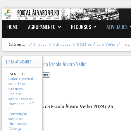
HOME
AGRUPAMENTO
RECURSOS
ATIVIDADES
Está em...
Entrada
Atividades
EB23 de Álvaro Velho
Insc
LISTA_ATIVIDADES
Inscrições Clubes da Escola Álvaro Velho
PAA_EB23
Clubes e Projetos
Galeria Virtual
formulário
de Diários
Gráficos
User
Projeto
Rating:
0
/
5
sobre Direitos
Humanos - 5.º
Inscrições Clubes da Escola Álvaro Velho 2024/ 25
E
Convenção
sobre os
Direitos da
Criança -