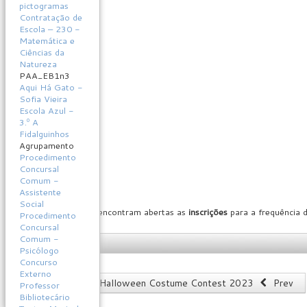
pictogramas
Contratação de
Escola – 230 -
Matemática e
Ciências da
Natureza
PAA_EB1n3
Aqui Há Gato -
Sofia Vieira
Escola Azul -
3.º A
Fidalguinhos
Agrupamento
Procedimento
Concursal
Comum -
Assistente
Social
Informa-se que se encontram abertas as
inscrições
para a frequência 
Procedimento
disponibilizado.
Concursal
Comum -
INSCRIÇÃO
Psicólogo
Concurso
Externo
Artigo anterior: Halloween Costume Contest 2023
Prev
Professor
Bibliotecário