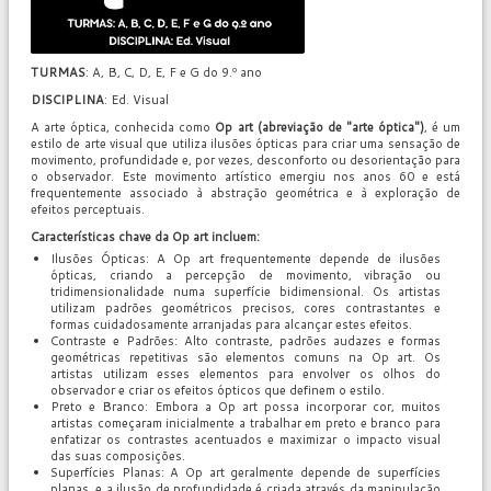
TURMAS
: A, B, C, D, E, F e G do 9.º ano
DISCIPLINA
: Ed. Visual
A arte óptica, conhecida como
Op art (abreviação de "arte óptica")
, é um
estilo de arte visual que utiliza ilusões ópticas para criar uma sensação de
movimento, profundidade e, por vezes, desconforto ou desorientação para
o observador. Este movimento artístico emergiu nos anos 60 e está
frequentemente associado à abstração geométrica e à exploração de
efeitos perceptuais.
Características chave da Op art incluem:
Ilusões Ópticas: A Op art frequentemente depende de ilusões
ópticas, criando a percepção de movimento, vibração ou
tridimensionalidade numa superfície bidimensional. Os artistas
utilizam padrões geométricos precisos, cores contrastantes e
formas cuidadosamente arranjadas para alcançar estes efeitos.
Contraste e Padrões: Alto contraste, padrões audazes e formas
geométricas repetitivas são elementos comuns na Op art. Os
artistas utilizam esses elementos para envolver os olhos do
observador e criar os efeitos ópticos que definem o estilo.
Preto e Branco: Embora a Op art possa incorporar cor, muitos
artistas começaram inicialmente a trabalhar em preto e branco para
enfatizar os contrastes acentuados e maximizar o impacto visual
das suas composições.
Superfícies Planas: A Op art geralmente depende de superfícies
planas, e a ilusão de profundidade é criada através da manipulação