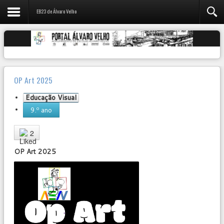
EB23 de Álvaro Velho
OP Art 2025
Educação Visual
9.º ano
User
Rating:
5
/
5
2
OP Art 2025