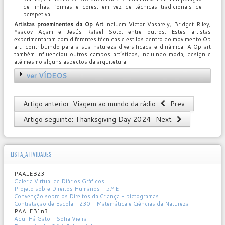
de linhas, formas e cores, em vez de técnicas tradicionais de
perspetiva.
Artistas proeminentes da Op Art
incluem Victor Vasarely, Bridget Riley,
Yaacov Agam e Jesús Rafael Soto, entre outros. Estes artistas
experimentaram com diferentes técnicas e estilos dentro do movimento Op
art, contribuindo para a sua natureza diversificada e dinâmica. A Op art
também influenciou outros campos artísticos, incluindo moda, design e
até mesmo alguns aspectos da arquitetura
ver VÍDEOS
Artigo anterior: Viagem ao mundo da rádio
Prev
Artigo seguinte: Thanksgiving Day 2024
Next
LISTA_ATIVIDADES
PAA_EB23
Galeria Virtual de Diários Gráficos
Projeto sobre Direitos Humanos - 5.º E
Convenção sobre os Direitos da Criança - pictogramas
Contratação de Escola – 230 - Matemática e Ciências da Natureza
PAA_EB1n3
Aqui Há Gato - Sofia Vieira