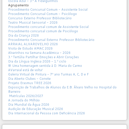
Escola Azul - 3.º A Fidalguinhos
Agrupamento
Procedimento Concursal Comum - Assistente Social
Procedimento Concursal Comum - Psicólogo
Concurso Externo Professor Bibliotecário
Teatro Musical Sensorial - 2026
Procedimento concursal comum de Assistente Social
Procedimento concursal comum de Psicólogo
Dia da Criança 2026
Procedimento Concursal Externo Professor Bibliotecário
ARRAIAL ALVAROVELHO 2026
Visita de Estudo AMAC 2026
Alvarinhos na Semana Académica - 2026
3.ª Tertúlia Partilhar Emoções e Abrir Corações
Dia da Língua Inglesa 2026 - 1.º ciclo
🌸 Uma homenagem sentida à D. Maria do Carmo
AVarraial está de volta!
Galeria Virtual de Pintura - 7º ano Turmas A, C, D e F
Dia Aberto Clubes - Convite
Projeto Erasmus TREE 2026
Exposição de Trabalhos de Alunos da E.B. Álvaro Velho no Hospital do
Barreiro
Matrículas 2026/2027
A Jornada do Milhão
Dia Mundial da Água 2026
Audição de Educação Musical 2026
Dia Internacional da Pessoa com Deficiência 2026