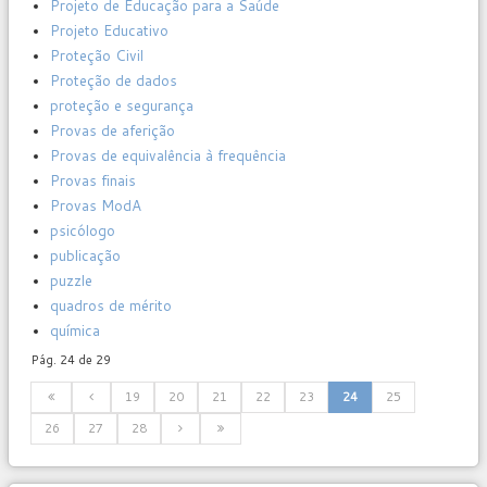
Projeto de Educação para a Saúde
Projeto Educativo
Proteção Civil
Proteção de dados
proteção e segurança
Provas de aferição
Provas de equivalência à frequência
Provas finais
Provas ModA
psicólogo
publicação
puzzle
quadros de mérito
química
Pág. 24 de 29
19
20
21
22
23
24
25
26
27
28