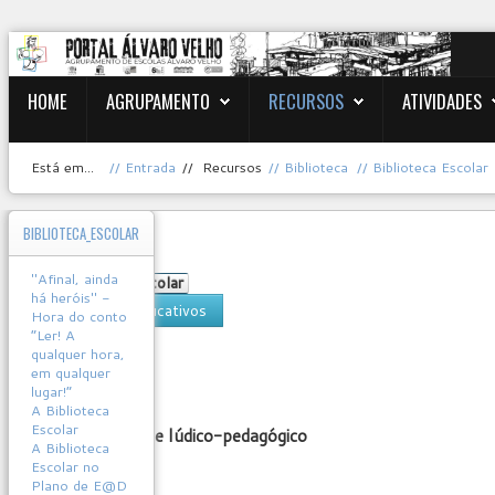
HOME
AGRUPAMENTO
RECURSOS
ATIVIDADES
Está em...
Entrada
Recursos
Biblioteca
Biblioteca Escolar
BIBLIOTECA_ESCOLAR
CoronaKids
"Afinal, ainda
Biblioteca Escolar
há heróis" -
recursos educativos
Hora do conto
“Ler! A
covid-19
qualquer hora,
User
em qualquer
Rating:
0
/
5
lugar!”
A Biblioteca
Escolar
CoronaKids - site lúdico-pedagógico
A Biblioteca
Escolar no
Plano de E@D