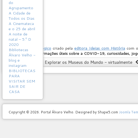
do
Agrupamento
A Cidade de
Todos os Dias
A Cinemateca
e o 25 de abril
A noite de
natal – 5.º D
2020
Site lúdico-pedagógico
criado pela
editora Ideias com História
com o 
Bibliotecas
todos os dias, informações úteis sobre a COVID-19, curiosidades, jog
Álvaro Velho -
blog e
Artigo anterior: Explorar os Museus do Mundo - virtualmente
instagram
BIBLIOTECAS
PARA
VISITAR SEM
SAIR DE
CASA
Copyright © 2026. Portal Álvaro Velho. Designed by Shape5.com
Joomla Tem